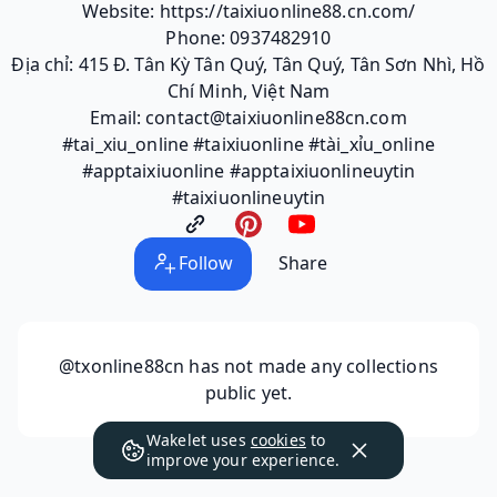
Website: https://taixiuonline88.cn.com/
Phone: 0937482910
Địa chỉ: 415 Đ. Tân Kỳ Tân Quý, Tân Quý, Tân Sơn Nhì, Hồ
Chí Minh, Việt Nam
Email: contact@taixiuonline88cn.com
#tai_xiu_online #taixiuonline #tài_xỉu_online
#apptaixiuonline #apptaixiuonlineuytin
#taixiuonlineuytin
Follow
Share
@txonline88cn
has not made any collections
public yet.
Wakelet uses
cookies
to
improve your experience.