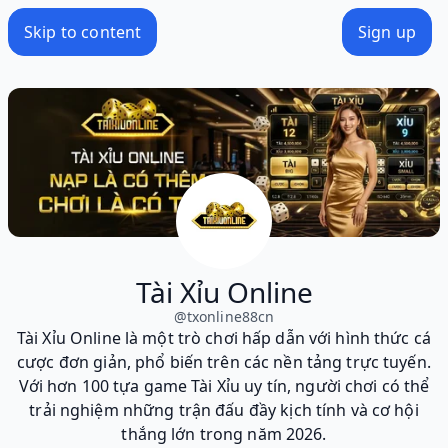
Skip to content
Sign up
Tài Xỉu Online
@
txonline88cn
Tài Xỉu Online là một trò chơi hấp dẫn với hình thức cá
cược đơn giản, phổ biến trên các nền tảng trực tuyến.
Với hơn 100 tựa game Tài Xỉu uy tín, người chơi có thể
trải nghiệm những trận đấu đầy kịch tính và cơ hội
thắng lớn trong năm 2026.