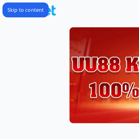
Skip to content