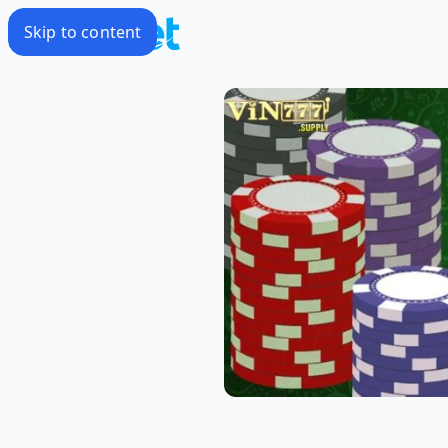
Skip to content