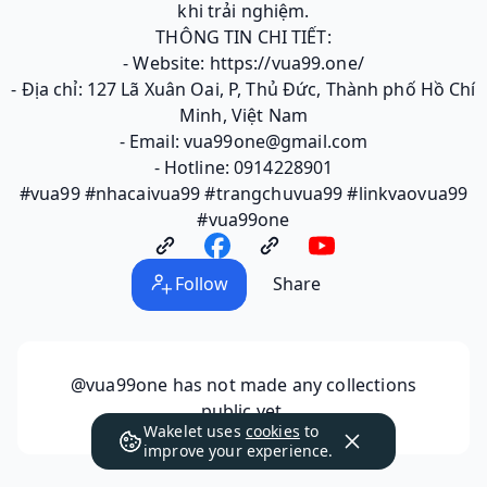
khi trải nghiệm.
THÔNG TIN CHI TIẾT:
- Website: https://vua99.one/
- Địa chỉ: 127 Lã Xuân Oai, P, Thủ Đức, Thành phố Hồ Chí
Minh, Việt Nam
- Email: vua99one@gmail.com
- Hotline: 0914228901
#vua99 #nhacaivua99 #trangchuvua99 #linkvaovua99
#vua99one
Follow
Share
@vua99one
has not made any collections
public yet.
Wakelet uses
cookies
to
improve your experience.