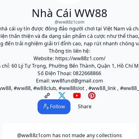
Nhà Cái WW88
@
ww88z1com
à cái uy tín được đông đảo người chơi tại Việt Nam và châ
diện thân thiện và đa dạng sản phẩm cá cược như thể thao,
đến trải nghiệm giải trí đỉnh cao, nạp rút nhanh chóng và
Thông tin liên hệ:
Website: https://ww88z1.com/
a chỉ: 60 Lý Tự Trọng, Phường Bến Thành, Quận 1, Hồ Chí M
Số Điện Thoại: 0822668866
Email: ww8fund@gmail.com
ww88, #ww88, #w88club, #ww88slot , #ww88_link , #ww88
Follow
Share
@ww88z1com
has not made any collections