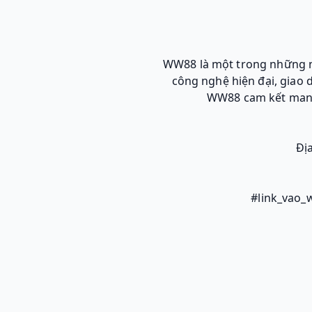
WW88 là một trong những nh
công nghệ hiện đại, giao 
WW88 cam kết mang 
Đị
#link_vao_