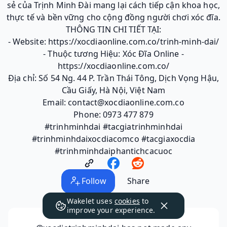
sẻ của Trịnh Minh Đài mang lại cách tiếp cận khoa học,
thực tế và bền vững cho cộng đồng người chơi xóc đĩa.
THÔNG TIN CHI TIẾT TẠI:
- Website: https://xocdiaonline.com.co/trinh-minh-dai/
- Thuộc tương Hiệu: Xóc Đĩa Online -
https://xocdiaonline.com.co/
Địa chỉ: Số 54 Ng. 44 P. Trần Thái Tông, Dịch Vọng Hậu,
Cầu Giấy, Hà Nội, Việt Nam
Email: contact@xocdiaonline.com.co
Phone: 0973 477 879
#trinhminhdai #tacgiatrinhminhdai
#trinhminhdaixocdiacomco #tacgiaxocdia
#trinhminhdaiphantichcacuoc
Follow
Share
Wakelet uses
cookies
to
improve your experience.