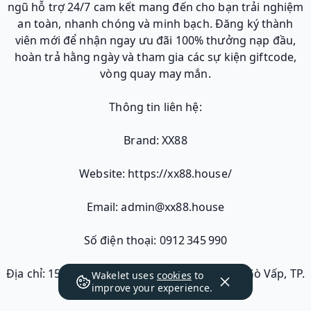
ngũ hỗ trợ 24/7 cam kết mang đến cho bạn trải nghiệm
an toàn, nhanh chóng và minh bạch. Đăng ký thành
viên mới để nhận ngay ưu đãi 100% thưởng nạp đầu,
hoàn trả hằng ngày và tham gia các sự kiện giftcode,
vòng quay may mắn.
Thông tin liên hệ:
Brand: XX88
Website: https://xx88.house/
Email: admin@xx88.house
Số điện thoại: 0912 345 990
Địa chỉ: 150 Lê Quang Định, Phường 1, Quận Gò Vấp, TP.
Wakelet uses
cookies
to
improve your experience.
Hồ Chí Minh, Việt Nam