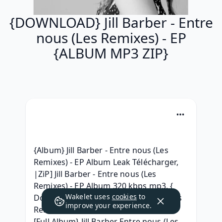
{DOWNLOAD} Jill Barber - Entre
nous (Les Remixes) - EP
{ALBUM MP3 ZIP}
{Album} Jill Barber - Entre nous (Les 
Remixes) - EP Album Leak Télécharger, 
|ZiP] Jill Barber - Entre nous (Les 
Remixes) - EP Album 320 kbps mp3, { 
Wakelet uses
cookies
to
Download } Jill Barber - Entre nous (Les 
improve your experience.
Remixes) - EP Download Free Album, 
[Full Album} Jill Barber Entre nous (Les 