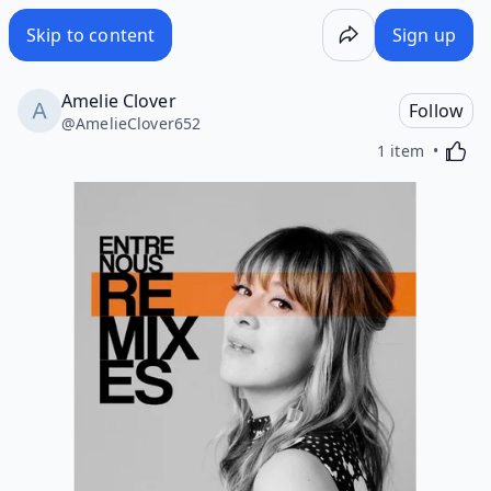
Skip to content
Sign up
Amelie Clover
Follow
@
AmelieClover652
Activa
1 item