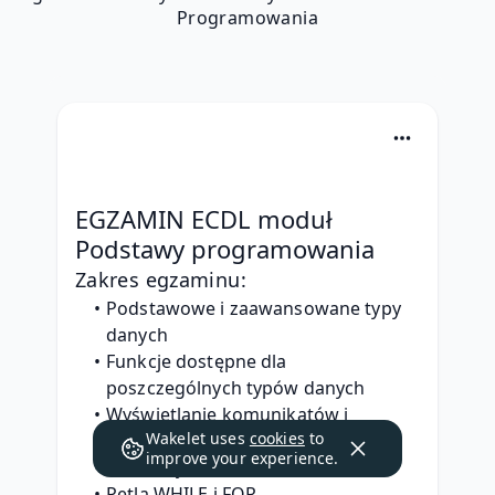
Programowania
EGZAMIN ECDL moduł 
Podstawy programowania 
Zakres egzaminu:
Podstawowe i zaawansowane typy 
danych
Funkcje dostępne dla 
poszczególnych typów danych
Wyświetlanie komunikatów i 
Wakelet uses
cookies
to
formatowanie napisów
improve your experience.
Instrukcja warunkowa IF
Pętla WHILE i FOR