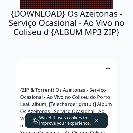
{DOWNLOAD} Os Azeitonas -
Serviço Ocasional - Ao Vivo no
Coliseu d {ALBUM MP3 ZIP}
{ZIP & Torrent} Os Azeitonas - Serviço 
Ocasional - Ao Vivo no Coliseu do Porto 
Leak album, [Telecharger gratuit] Album 
Os Azeitonas - Serviço Ocasional - Ao 
Wakelet uses
cookies
to
Vivo no Coliseu do Porto (2015) 
improve your experience.
telecharger, [320 kbps] Os Azeitonas - 
Serviço Ocasional - Ao Vivo no Coliseu 