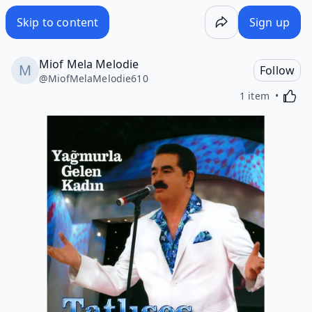
Skip to content
Sign up
Miof Mela Melodie
Follow
@
MiofMelaMelodie610
Activa
1 item