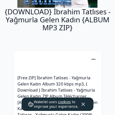
{DOWNLOAD} İbrahim Tatlıses -
Yağmurla Gelen Kadın {ALBUM
MP3 ZIP}
[Free ZiP] İbrahim Tatlıses - Yağmurla 
Gelen Kadın Album 320 kbps mp3, { 
Download } İbrahim Tatlıses - Yağmurla 
Gelen Kadın ZIP Album Télécharger, 
Wakelet uses
cookies
to
[Album] İbrahim Tatlıses Yağmurla Gelen 
improve your experience.
Kadın Leak album, RAR ZIP İbrahim 
Tatlıses - Yağmurla Gelen Kadın (2009) 