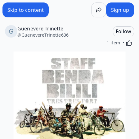
Skip to content
Sign up
Guenevere Trinette
Follow
@
GuenevereTrinette636
Activa
1 item