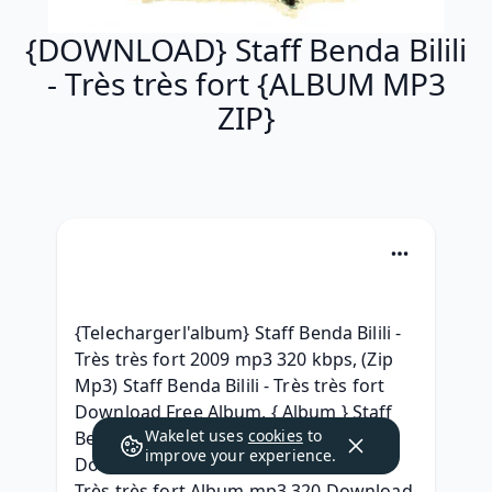
{DOWNLOAD} Staff Benda Bilili
- Très très fort {ALBUM MP3
ZIP}
{Telechargerl'album} Staff Benda Bilili - 
Très très fort 2009 mp3 320 kbps, (Zip 
Mp3) Staff Benda Bilili - Très très fort 
Download Free Album, { Album } Staff 
Wakelet uses
cookies
to
Benda Bilili - Très très fort Album zip 
improve your experience.
Download, { 2009 } Staff Benda Bilili - 
Très très fort Album mp3 320 Download, 