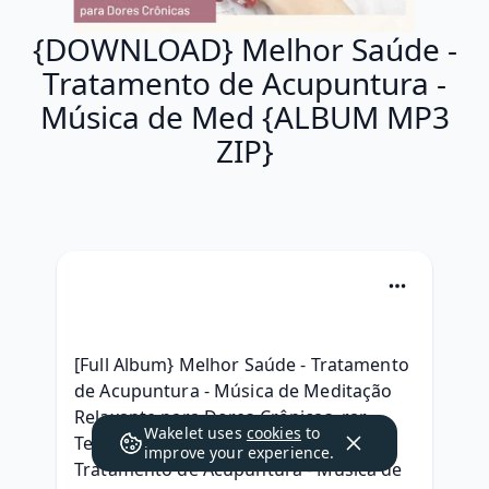
{DOWNLOAD} Melhor Saúde -
Tratamento de Acupuntura -
Música de Med {ALBUM MP3
ZIP}
[Full Album} Melhor Saúde - Tratamento 
de Acupuntura - Música de Meditação 
Relaxante para Dores Crônicas .rar 
Wakelet uses
cookies
to
Telecharger, {RAR ZIP} Melhor Saúde - 
improve your experience.
Tratamento de Acupuntura - Música de 