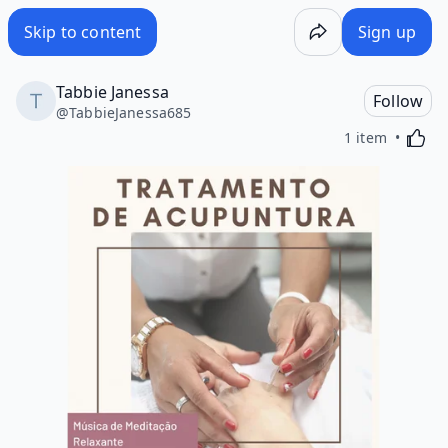
Skip to content
Sign up
Tabbie Janessa
Follow
@
TabbieJanessa685
Activa
1 item