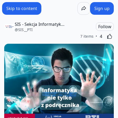
Skip to content
Sign up
SIS - Sekcja Informatyki Szkolnej przy PTI
Follow
@
SIS__PTI
Likes
Activating
4
7 items