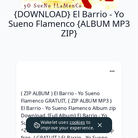
{DOWNLOAD} El Barrio - Yo
Sueno Flamenco {ALBUM MP3
ZIP}
( ZIP ALBUM ) El Barrio - Yo Sueno 
Flamenco GRATUIT, { ZIP ALBUM MP3 } 
El Barrio - Yo Sueno Flamenco Album zip 
Download, [Full Album} El Barrio - Yo 
Wakelet uses
cookies
to
Sueno Flamenco (1996) Télécharger, 
improve your experience.
^ZIP^ El Barrio - Yo Sueno Flamenco zip 
free, { GRATUIT } El Barrio - Yo Sueno 