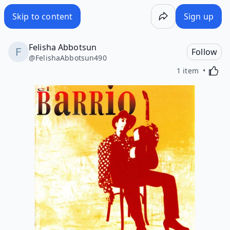
Skip to content
Sign up
Felisha Abbotsun
Follow
@
FelishaAbbotsun490
Activa
1 item