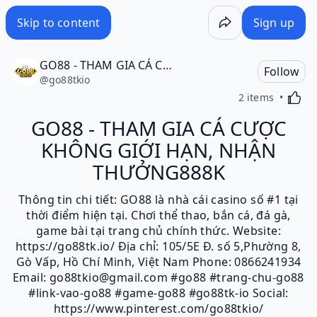
Skip to content
Sign up
GO88 - THAM GIA CÁ CƯỢC KHÔNG GIỚI HẠN, NHẬN THƯỞN
Follow
@
go88tkio
Activa
2 items
GO88 - THAM GIA CÁ CƯỢC
KHÔNG GIỚI HẠN, NHẬN
THƯỞNG888K
Thông tin chi tiết: GO88 là nhà cái casino số #1 tại
thời điểm hiện tại. Chơi thể thao, bắn cá, đá gà,
game bài tại trang chủ chính thức. Website:
https://go88tk.io/ Địa chỉ: 105/5E Đ. số 5,Phường 8,
Gò Vấp, Hồ Chí Minh, Việt Nam Phone: 0866241934
Email: go88tkio@gmail.com #go88 #trang-chu-go88
#link-vao-go88 #game-go88 #go88tk-io Social:
https://www.pinterest.com/go88tkio/