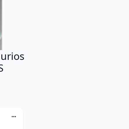
urios
S