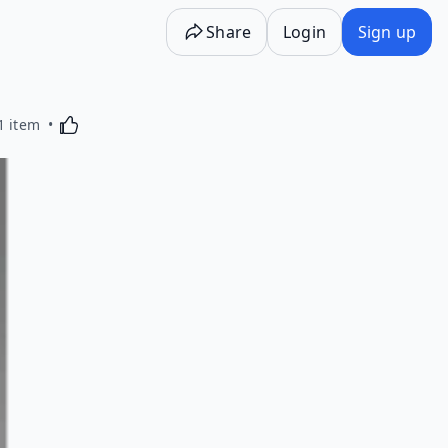
Share
Login
Sign up
Activating this element will cause content on the p
1 item