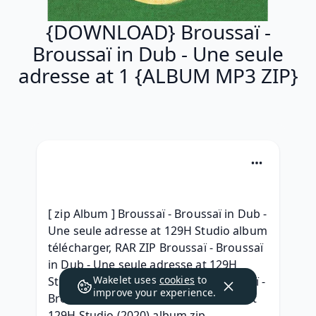
{DOWNLOAD} Broussaï -
Broussaï in Dub - Une seule
adresse at 1 {ALBUM MP3 ZIP}
[ zip Album ] Broussaï - Broussaï in Dub - 
Une seule adresse at 129H Studio album 
télécharger, RAR ZIP Broussaï - Broussaï 
in Dub - Une seule adresse at 129H 
Wakelet uses
cookies
to
Studio Zip RAR mp3 320, [.rar] Broussaï - 
improve your experience.
Broussaï in Dub - Une seule adresse at 
129H Studio (2020) album zip 