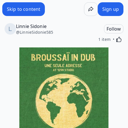
Skip to content
Sign up
Linnie Sidonie
Follow
@
LinnieSidonie585
Activa
1 item