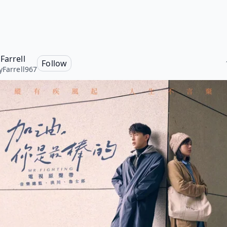
Farrell
Follow
yFarrell967