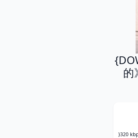
{DO
的》
}320 k