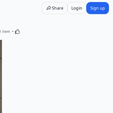
Share
Login
Sign up
Activating this element will cause content on the p
1 item