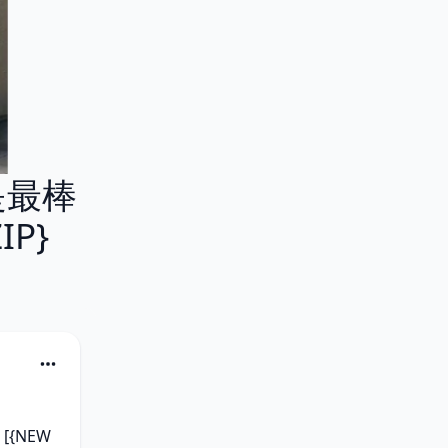
你是最棒
IP}
[{NEW 