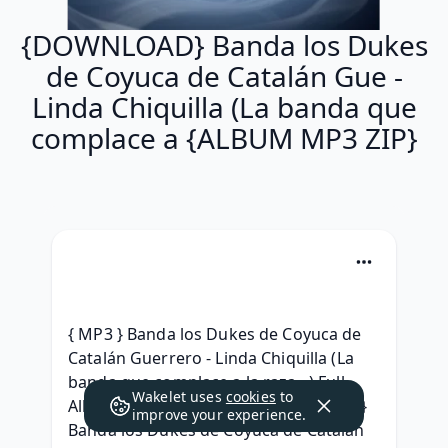
{DOWNLOAD} Banda los Dukes
de Coyuca de Catalán Gue -
Linda Chiquilla (La banda que
complace a {ALBUM MP3 ZIP}
{ MP3 } Banda los Dukes de Coyuca de 
Catalán Guerrero - Linda Chiquilla (La 
banda que complace a la raza...) Full 
Wakelet uses
cookies
to
Album Leaked Download, {Free Album} 
improve your experience.
Banda los Dukes de Coyuca de Catalán 