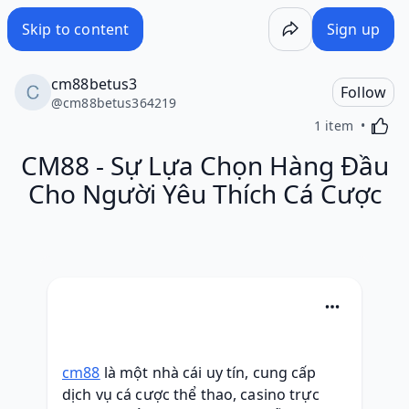
Skip to content
Sign up
cm88betus3
Follow
@
cm88betus364219
Activa
1 item
CM88 - Sự Lựa Chọn Hàng Đầu
Cho Người Yêu Thích Cá Cược
cm88
 là một nhà cái uy tín, cung cấp 
dịch vụ cá cược thể thao, casino trực 