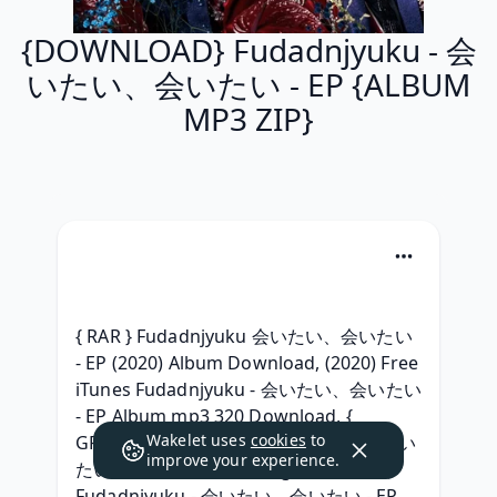
{DOWNLOAD} Fudadnjyuku - 会
いたい、会いたい - EP {ALBUM
MP3 ZIP}
{ RAR } Fudadnjyuku 会いたい、会いたい 
- EP (2020) Album Download, (2020) Free 
iTunes Fudadnjyuku - 会いたい、会いたい 
- EP Album mp3 320 Download, { 
Wakelet uses
cookies
to
GRATUIT } Fudadnjyuku - 会いたい、会い
improve your experience.
たい - EP album télécharger, (Gratuit ) 
Fudadnjyuku - 会いたい、会いたい - EP 