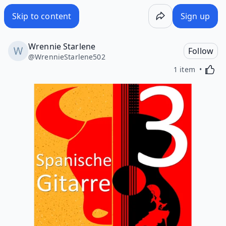
Skip to content
Sign up
Wrennie Starlene
Follow
@
WrennieStarlene502
Activa
1 item