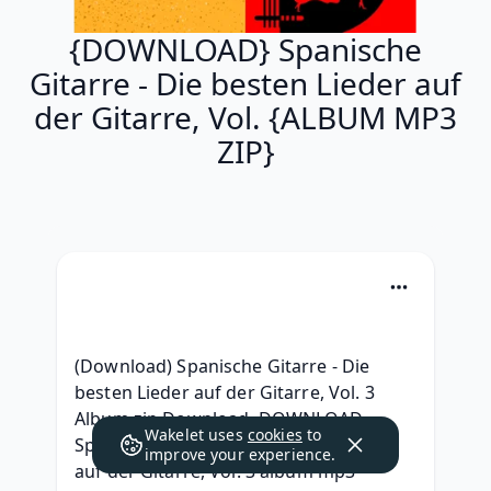
{DOWNLOAD} Spanische
Gitarre - Die besten Lieder auf
der Gitarre, Vol. {ALBUM MP3
ZIP}
(Download) Spanische Gitarre - Die 
besten Lieder auf der Gitarre, Vol. 3 
Album zip Download, DOWNLOAD 
Wakelet uses
cookies
to
Spanische Gitarre - Die besten Lieder 
improve your experience.
auf der Gitarre, Vol. 3 album mp3 