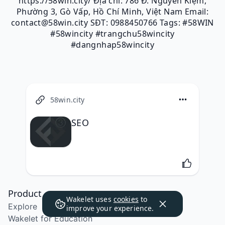
https://58win.city/ Địa chỉ: 786 Đ. Nguyễn Kiệm,
Phường 3, Gò Vấp, Hồ Chí Minh, Việt Nam Email:
contact@58win.city SĐT: 0988450766 Tags: #58WIN
#58wincity #trangchu58wincity
#dangnhap58wincity
58win.city
SEO
Product
Wakelet uses
cookies
to
Explore
improve your experience.
Wakelet for Education