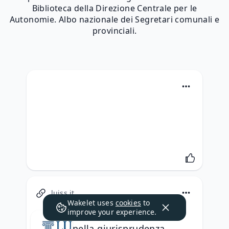
Biblioteca della Direzione Centrale per le
Autonomie. Albo nazionale dei Segretari comunali e
provinciali.
luiss.it
Wakelet uses
cookies
to
improve your experience.
Il diritto amministrativo
nella giurisprudenza