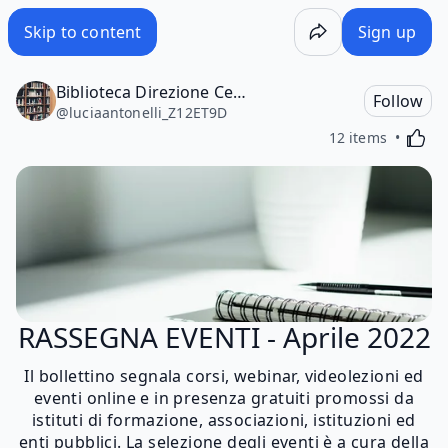
Skip to content
Sign up
Biblioteca Direzione Centrale per le Autonomie. Albo nazionale Segretari comunali e provinciali
Follow
@
luciaantonelli_Z12ET9D
Activa
12 items
RASSEGNA EVENTI - Aprile 2022
Il bollettino segnala corsi, webinar, videolezioni ed
eventi online e in presenza gratuiti promossi da
istituti di formazione, associazioni, istituzioni ed
enti pubblici. La selezione degli eventi è a cura della