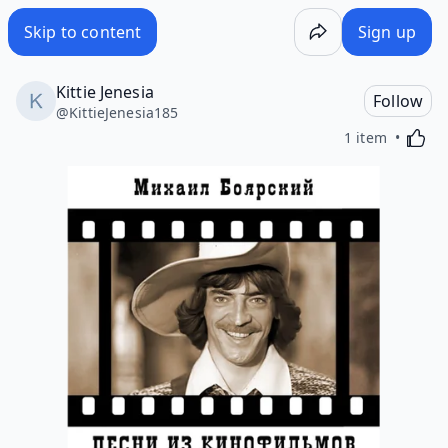
Skip to content
Sign up
Kittie Jenesia
Follow
@
KittieJenesia185
Activa
1 item