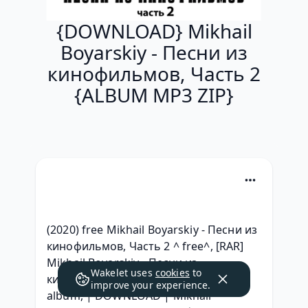
{DOWNLOAD} Mikhail
Boyarskiy - Песни из
кинофильмов, Часть 2
{ALBUM MP3 ZIP}
(2020) free Mikhail Boyarskiy - Песни из 
кинофильмов, Часть 2 ^ free^, [RAR] 
Mikhail Boyarskiy - Песни из 
Wakelet uses
cookies
to
кинофильмов, Часть 2 Descargar 
improve your experience.
album, | DOWNLOAD | Mikhail 