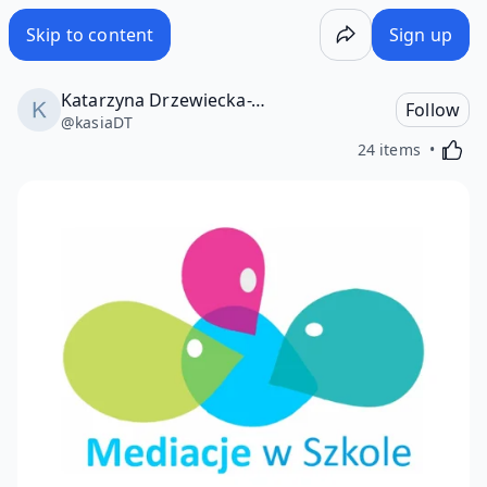
Skip to content
Sign up
Katarzyna Drzewiecka-Tymkiewicz
Follow
@
kasiaDT
Activa
24 items