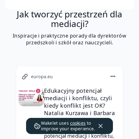
Jak tworzyć przestrzeń dla
mediacji?
Inspiracje i praktyczne porady dla dyrektorów
przedszkoli i szkół oraz nauczycieli.
europa.eu
Edukacyjny potencjał
mediacji i konfliktu, czyli
kiedy konflikt jest OK?
Natalia Kurzawa i Barbara
Habrych
Wakelet uses
cookies
to
PODCAST EPALE: Edukacyjny 
improve your experience.
potencjał mediacji i konfliktu, 