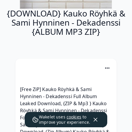
{DOWNLOAD} Kauko Röyhkä &
Sami Hynninen - Dekadenssi
{ALBUM MP3 ZIP}
[Free ZiP] Kauko Röyhkä & Sami 
Hynninen - Dekadenssi Full Album 
Leaked Download, {ZIP & Mp3 } Kauko 
Röyhkä & Sami Hynninen - Dekadenssi 
Wakelet uses
cookies
to
For Free, ^^ free^^ Kauko Röyhkä & 
improve your experience.
Sami Hynninen Dekadenssi Album zip 
Download, (Zip Album) Kauko Röyhkä & 