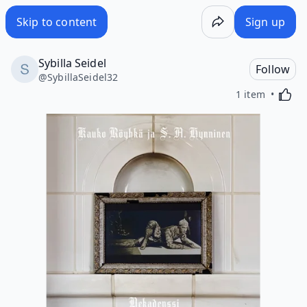
Skip to content
Sign up
Sybilla Seidel
Follow
@
SybillaSeidel32
Activa
1 item