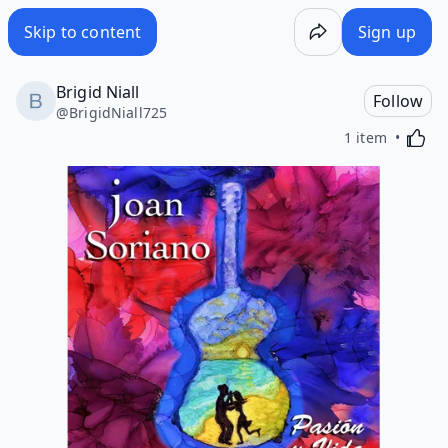
Skip to content
Sign up
Brigid Niall
Follow
@
BrigidNiall725
Activa
1 item