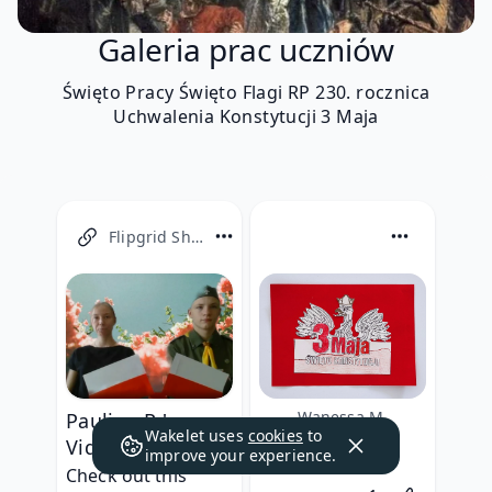
Galeria prac uczniów
Święto Pracy Święto Flagi RP 230. rocznica
Uchwalenia Konstytucji 3 Maja
Flipgrid Shorts
Wanessa M.
Paulina R.'s
Wakelet uses
cookies
to
Video
Kl. VIII SP
improve your experience.
Check out this 
Like