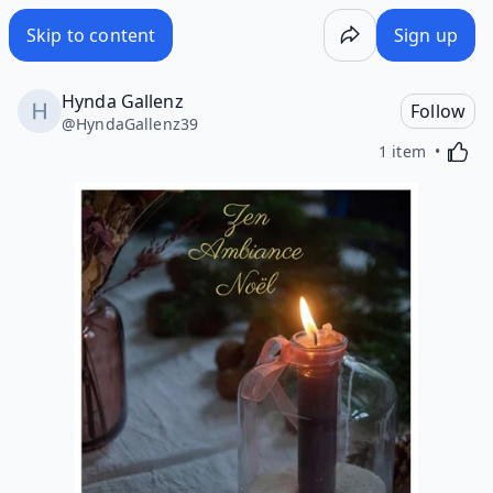
Skip to content
Sign up
Hynda Gallenz
Follow
@
HyndaGallenz39
Activa
1 item