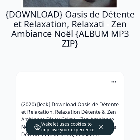
{DOWNLOAD} Oasis de Détente
et Relaxation, Relaxati - Zen
Ambiance Noël {ALBUM MP3
ZIP}
(2020) [leak] Download Oasis de Détente 
et Relaxation, Relaxation Détente & Zen 
Ambiance D'eau Calme - Zen Ambiance 
Wakelet uses
cookies
to
Noël album télécharger, [2020] Oasis de 
improve your experience.
Détente et Relaxation, Relaxation 