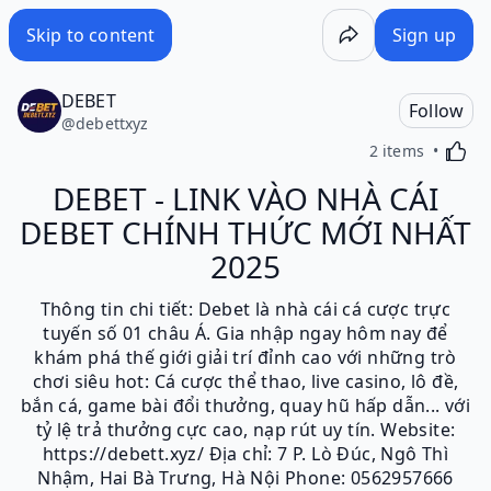
Skip to content
Sign up
DEBET
Follow
@
debettxyz
Activa
2 items
DEBET - LINK VÀO NHÀ CÁI
DEBET CHÍNH THỨC MỚI NHẤT
2025
Thông tin chi tiết: Debet là nhà cái cá cược trực
tuyến số 01 châu Á. Gia nhập ngay hôm nay để
khám phá thế giới giải trí đỉnh cao với những trò
chơi siêu hot: Cá cược thể thao, live casino, lô đề,
bắn cá, game bài đổi thưởng, quay hũ hấp dẫn... với
tỷ lệ trả thưởng cực cao, nạp rút uy tín. Website:
https://debett.xyz/ Địa chỉ: 7 P. Lò Đúc, Ngô Thì
Nhậm, Hai Bà Trưng, Hà Nội Phone: 0562957666