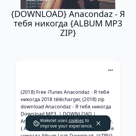
{DOWNLOAD} Anacondaz - Я
тебя никогда {ALBUM MP3
ZIP}
(2018) Free iTunes Anacondaz - Я тебя 
никогда 2018 télécharger, (2018) zip 
download Anacondaz - Я тебя никогда 
Download MP3, | DOWNLOAD | 
Wakelet uses
cookies
to
Anacondaz - Я тебя никогда Descargar, 
improve your experience.
{ Album Download } Anacondaz - Я тебя 
никогда Album Leak Download, {^ZIP^} 