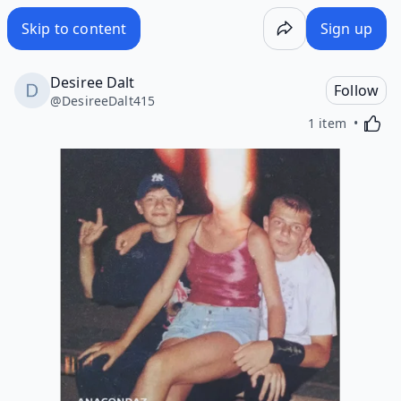
Skip to content
Sign up
Desiree Dalt
Follow
@
DesireeDalt415
Activa
1 item