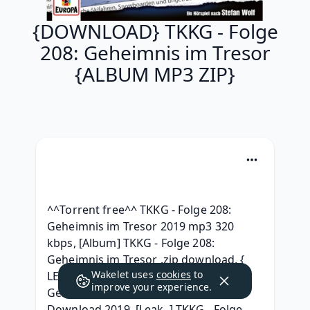
{DOWNLOAD} TKKG - Folge
208: Geheimnis im Tresor
{ALBUM MP3 ZIP}
^^Torrent free^^ TKKG - Folge 208: 
Geheimnis im Tresor 2019 mp3 320 
kbps, [Album] TKKG - Folge 208: 
Geheimnis im Tresor .zip download, { 
Wakelet uses
cookies
to
LEAK ALBUM } TKKG - Folge 208: 
improve your experience.
Geheimnis im Tresor Full Album 
Download 2019, [Leak..] TKKG - Folge 