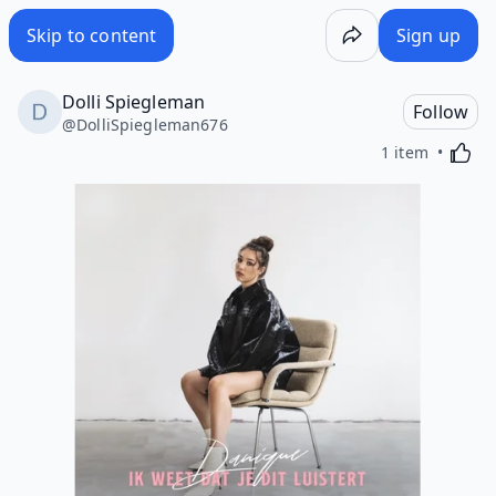
Skip to content
Sign up
Dolli Spiegleman
Follow
@
DolliSpiegleman676
Activa
1 item