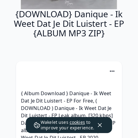
{DOWNLOAD} Danique - Ik
Weet Dat Je Dit Luistert - EP
{ALBUM MP3 ZIP}
{ Album Download } Danique - Ik Weet 
Dat Je Dit Luistert - EP For Free, ( 
DOWNLOAD ) Danique - Ik Weet Dat Je 
Dit Luistert - EP Leak album, [320 kbps] 
Wakelet uses
cookies
to
Danique - Ik Weet Dat Je Dit Luistert - EP 
improve your experience.
album télécharger, {^ZIP^} Danique Ik 
Weet Dat Je Dit Luistert - EP 2020 