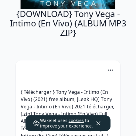
{DOWNLOAD} Tony Vega -
Intimo (En Vivo) {ALBUM MP3
ZIP}
{ Télécharger } Tony Vega - Intimo (En 
Vivo) (2021) free album, [Leak HQ] Tony 
Vega - Intimo (En Vivo) 2021 télécharger, 
[.zip] Tony Vega - Intimo (En Vivo) Full 
Wakelet uses
cookies
to
Album Download 2021, { 
improve your experience.
Téléchargement ALBUM } Tony Vega - 
Intimo (En Vivo) Télécharger gratuit, { 