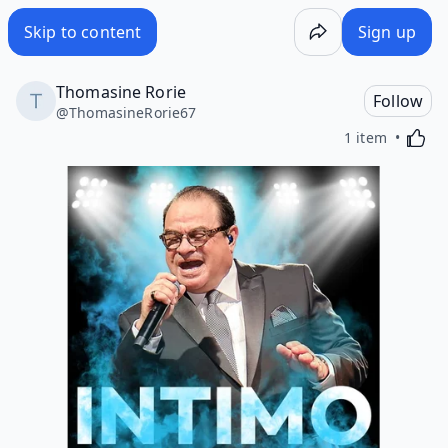
Skip to content
Sign up
Thomasine Rorie
Follow
@
ThomasineRorie67
Activa
1 item