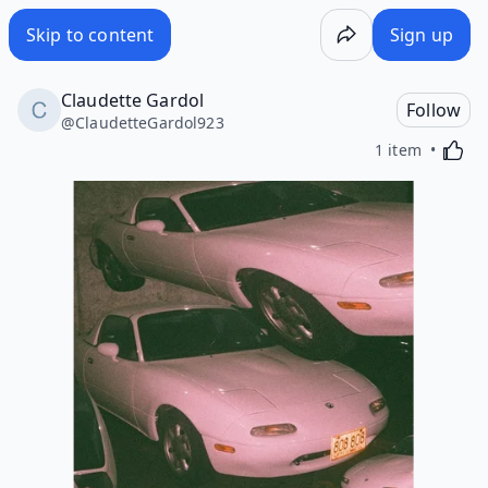
Skip to content
Sign up
Claudette Gardol
Follow
@
ClaudetteGardol923
Activa
1 item