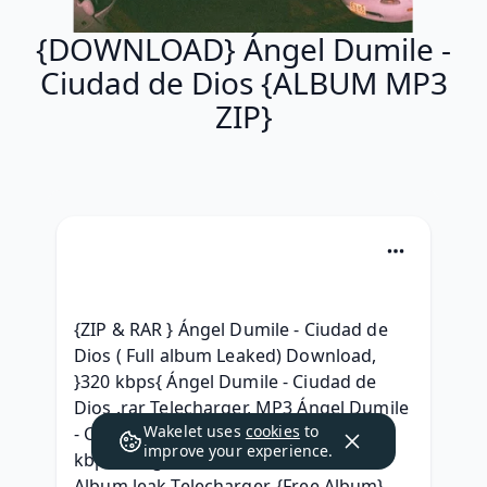
{DOWNLOAD} Ángel Dumile -
Ciudad de Dios {ALBUM MP3
ZIP}
{ZIP & RAR } Ángel Dumile - Ciudad de 
Dios ( Full album Leaked) Download, 
}320 kbps{ Ángel Dumile - Ciudad de 
Dios .rar Telecharger, MP3 Ángel Dumile 
Wakelet uses
cookies
to
- Ciudad de Dios Free Download, { 320 
improve your experience.
kbps } Ángel Dumile - Ciudad de Dios 
Album leak Telecharger, {Free Album} 