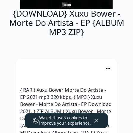
{DOWNLOAD} Xuxu Bower -
Morte Do Artista - EP {ALBUM
MP3 ZIP}
{ RAR } Xuxu Bower Morte Do Artista - 
EP 2021 mp3 320 kbps, { MP3 } Xuxu 
Bower - Morte Do Artista - EP Download 
2021, { ZIP ALBUM } Xuxu Bower - Morte 
Wakelet uses
cookies
to
Do Artista - EP (2021) Free iTunes, 
improve your experience.
{Album} Xuxu Bower - Morte Do Artista - 
EP Download Album Free, { RAR } Xuxu 