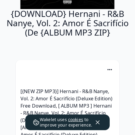
{DOWNLOAD} Hernani - R&B
Nanye, Vol. 2: Amor É Sacrifício
(De {ALBUM MP3 ZIP}
[{NEW ZIP MP3}] Hernani - R&B Nanye, 
Vol. 2: Amor É Sacrifício (Deluxe Edition) 
Free Download, [ ALBUM MP3 ] Hernani 
- R&B Nanye, Vol. 2: Amor É Sacrifício 
Wakelet uses
cookies
to
(Deluxe Edition) album télécharger, 
improve your experience.
[Album] Hernani - R&B Nanye, Vol. 2: 
Amor É Sacrifício (Deluxe Edition) 