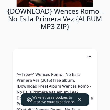
{DOWNLOAD} Wences Romo -
No Es la Primera Vez {ALBUM
MP3 ZIP}
^^ free^^ Wences Romo - No Es la 
Primera Vez (2015) free album, 
[Download Free] Album Wences Romo - 
No Es la Primera Vez Album Leak 
Wakelet uses
cookies
to
Download, { ZiP } Wences Romo No Es la 
improve your experience.
Primera Vez Download MP3 Album, 
(Gratuit ) Wences Romo - No Es la 