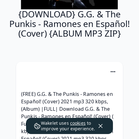
{DOWNLOAD} G.G. & The
Punkis - Ramones en Español!
(Cover) {ALBUM MP3 ZIP}
(FREE) G.G. & The Punkis - Ramones en 
Español! (Cover) 2021 mp3 320 kbps,  
(Album) |FULL| Download G.G. & The 
Punkis - Ramones en Español! (Cover) ( 
Wakelet uses
cookies
to
Full album Leaked) Download, { 320 
improve your experience.
kbps } G.G. & The Punkis - Ramones en 
Español! (Cover) 2021 mp3 320 kbps, 