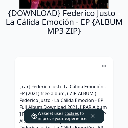
{DOWNLOAD} Federico Justo -
La Cálida Emoción - EP {ALBUM
MP3 ZIP}
[.rar] Federico Justo La Cálida Emoción - 
EP (2021) free album, ( ZIP ALBUM ) 
Federico Justo - La Cálida Emoción - EP 
Full Album Download 2021, [ RAR Album 
Wakelet uses
cookies
to
] Federico Justo - La Cálida Emoción - EP 
improve your experience.
Album 320 kbps mp3, { 320 kbps } 
Federico Justo - La Cálida Emoción - EP 