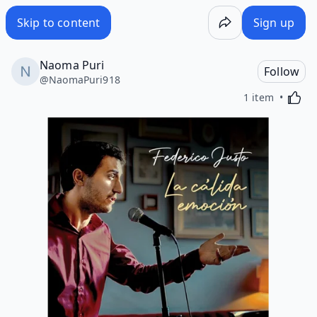
Skip to content
Sign up
Naoma Puri
Follow
@
NaomaPuri918
Activa
1 item