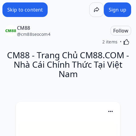
Skip to content
Sign up
CM88
Follow
@
cm88seocom4
Activa
2 items
CM88 - Trang Chủ CM88.COM -
Nhà Cái Chính Thức Tại Việt
Nam