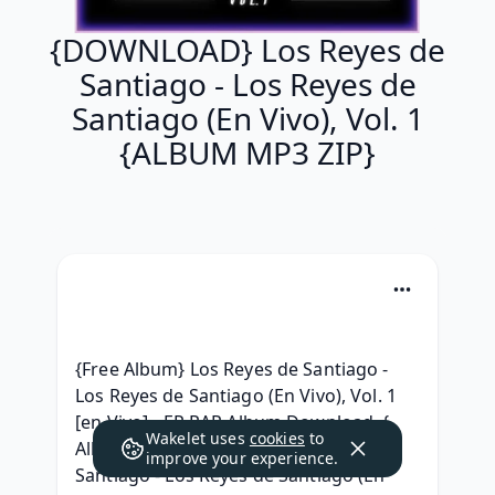
{DOWNLOAD} Los Reyes de
Santiago - Los Reyes de
Santiago (En Vivo), Vol. 1
{ALBUM MP3 ZIP}
{Free Album} Los Reyes de Santiago - 
Los Reyes de Santiago (En Vivo), Vol. 1 
[en Vivo] - EP RAR Album Download, { 
Wakelet uses
cookies
to
Album Download } Los Reyes de 
improve your experience.
Santiago - Los Reyes de Santiago (En 