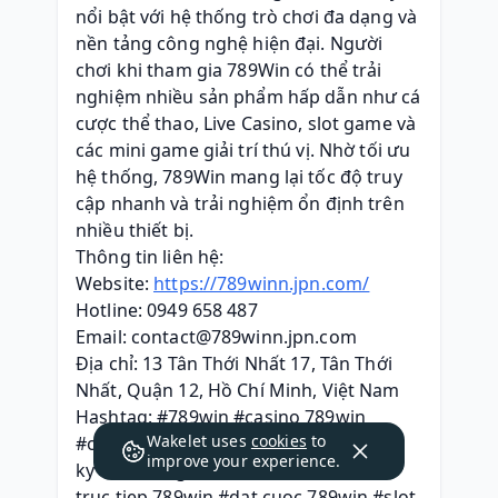
nổi bật với hệ thống trò chơi đa dạng và 
nền tảng công nghệ hiện đại. Người 
chơi khi tham gia 789Win có thể trải 
nghiệm nhiều sản phẩm hấp dẫn như cá 
cược thể thao, Live Casino, slot game và 
các mini game giải trí thú vị. Nhờ tối ưu 
hệ thống, 789Win mang lại tốc độ truy 
cập nhanh và trải nghiệm ổn định trên 
nhiều thiết bị.
Thông tin liên hệ:
Website:
https://789winn.jpn.com/
Hotline: 0949 658 487
Email: contact@789winn.jpn.com
Địa chỉ: 13 Tân Thới Nhất 17, Tân Thới 
Nhất, Quận 12, Hồ Chí Minh, Việt Nam
Hashtag: #789win #casino 789win 
Wakelet uses
cookies
to
#online 789win #review 789win #dang 
improve your experience.
ky 789win #game online 789win #web 
truc tiep 789win #dat cuoc 789win #slot 