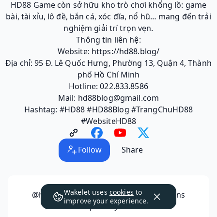
HD88 Game còn sở hữu kho trò chơi khổng lồ: game
bài, tài xỉu, lô đề, bắn cá, xóc đĩa, nổ hũ… mang đến trải
nghiệm giải trí trọn vẹn.
Thông tin liên hệ:
Website: https://hd88.blog/
Địa chỉ: 95 Đ. Lê Quốc Hưng, Phường 13, Quận 4, Thành
phố Hồ Chí Minh
Hotline: 022.833.8586
Mail: hd88blog@gmail.com
Hashtag: #HD88 #HD88Blog #TrangChuHD88
#WebsiteHD88
Follow
Share
Wakelet uses
cookies
to
@hd88blog
has not made any collections
improve your experience.
public yet.