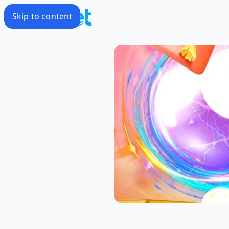
Skip to content