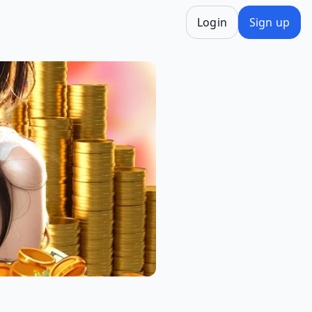
Login
Sign up