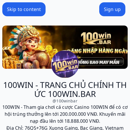
Skip to content
Sign up
100WIN - TRANG CHỦ CHÍNH TH
ỨC 100WIN.BAR
@
100winbar
100WIN - Tham gia chơi cá cược Casino 100WIN để có cơ
hội trúng thưởng lên tới 200.000.000 VNĐ. Khuyến mãi
nạp đầu lên tới 18.888.000 VNĐ.
Địa Chỉ: 76Q5+76G Xuong Gaing, Bac Giang, Vietnam