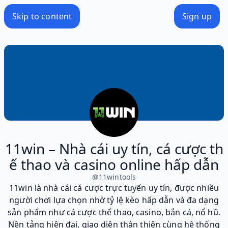
Skip to content
Sign up
11win – Nhà cái uy tín, cá cược th
ể thao và casino online hấp dẫn
@
11wintools
11win là nhà cái cá cược trực tuyến uy tín, được nhiều
người chơi lựa chọn nhờ tỷ lệ kèo hấp dẫn và đa dạng
sản phẩm như cá cược thể thao, casino, bắn cá, nổ hũ.
Nền tảng hiện đại, giao diện thân thiện cùng hệ thống