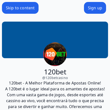
Skip to content
Sign up
120bet
@
120betcasino
120bet - A Melhor Plataforma de Apostas Online!
A 120bet é o lugar ideal para os amantes de apostas!
Com uma vasta gama de jogos, desde esportes até
cassino ao vivo, você encontrará tudo o que precisa
para se divertir e ganhar muito. Oferecemos uma